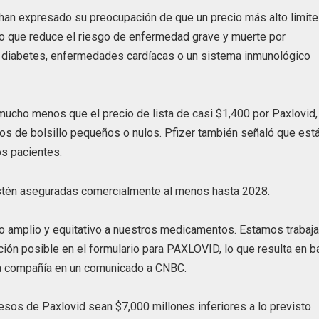
han expresado su preocupación de que un precio más alto limite
do que reduce el riesgo de enfermedad grave y muerte por
n diabetes, enfermedades cardíacas o un sistema inmunológico
cho menos que el precio de lista de casi $1,400 por Paxlovid,
os de bolsillo pequeños o nulos. Pfizer también señaló que est
os pacientes.
estén aseguradas comercialmente al menos hasta 2028.
so amplio y equitativo a nuestros medicamentos. Estamos trabaj
ción posible en el formulario para PAXLOVID, lo que resulta en b
 la compañía en un comunicado a CNBC.
resos de Paxlovid sean $7,000 millones inferiores a lo previsto