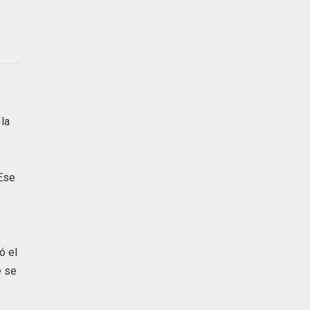
 la
 Ese
ó el
e se