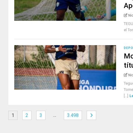
Ap
Ni
TEGUC
el To
DEP
Mo
tít
Ni
Teguc
Torne
[...]
L
…
1
2
3
3.498