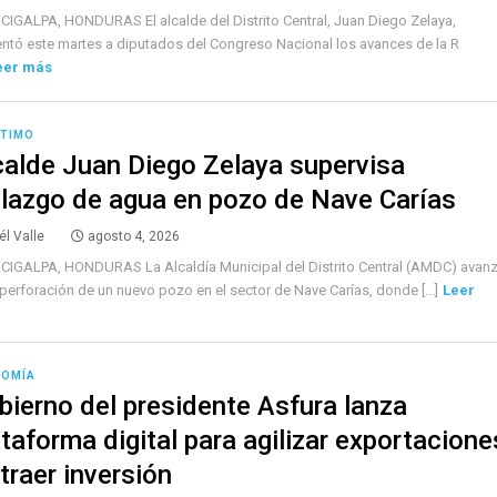
IGALPA, HONDURAS El alcalde del Distrito Central, Juan Diego Zelaya,
ntó este martes a diputados del Congreso Nacional los avances de la R
eer más
LTIMO
calde Juan Diego Zelaya supervisa
llazgo de agua en pozo de Nave Carías
él Valle
agosto 4, 2026
IGALPA, HONDURAS La Alcaldía Municipal del Distrito Central (AMDC) avan
 perforación de un nuevo pozo en el sector de Nave Carías, donde [...]
Leer
NOMÍA
bierno del presidente Asfura lanza
ataforma digital para agilizar exportacione
traer inversión