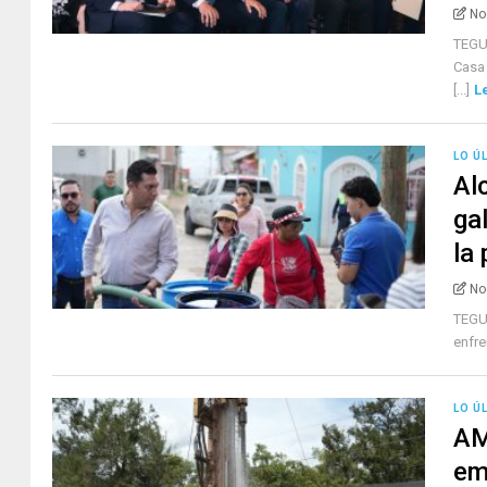
No
TEGU
Casa 
[...]
L
LO Ú
Al
ga
la
No
TEGU
enfre
LO Ú
AM
em