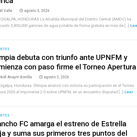
drica
él Valle
agosto 3, 2026
IGALPA, HONDURAS La Alcaldía Municipal del Distrito Central (AMDC) ha
ibuido 3,850,000 galones de agua potable de forma gratuita en más de [...]
Lee
ORTES
impia debuta con triunfo ante UPNFM y
mienza con paso firme el Torneo Apertura
ckoll Anaym Bonilla
agosto 3, 2026
igalpa, Honduras. Olimpia arrancó con victoria su participación en el Torneo
ura 2026 al imponerse 2-0 sobre UPNFM, en un encuentro disputad [...]
Leer
ORTES
ancho FC amarga el estreno de Estrella
ja y suma sus primeros tres puntos del