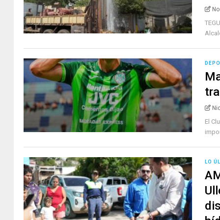
No
TEGUC
Alcal
DEP
Ma
tr
Ni
El Cl
impon
LO Ú
AM
Ul
di