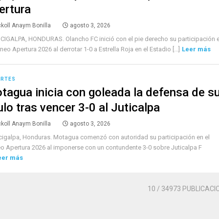
ertura
ckoll Anaym Bonilla
agosto 3, 2026
IGALPA, HONDURAS. Olancho FC inició con el pie derecho su participación 
rneo Apertura 2026 al derrotar 1-0 a Estrella Roja en el Estadio [...]
Leer más
ORTES
tagua inicia con goleada la defensa de s
ulo tras vencer 3-0 al Juticalpa
ckoll Anaym Bonilla
agosto 3, 2026
igalpa, Honduras. Motagua comenzó con autoridad su participación en el
o Apertura 2026 al imponerse con un contundente 3-0 sobre Juticalpa F
eer más
10
/ 34973 PUBLICACI