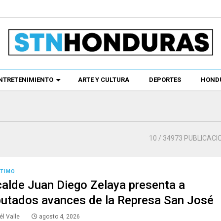
NTRETENIMIENTO
ARTE Y CULTURA
DEPORTES
HONDU
10
/ 34973 PUBLICACI
LTIMO
calde Juan Diego Zelaya presenta a
putados avances de la Represa San José
él Valle
agosto 4, 2026