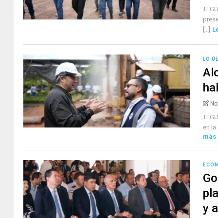
TEGUC
prese
[...]
L
LO Ú
Al
ha
No
TEGUC
en la
más
ECO
Go
pl
y a