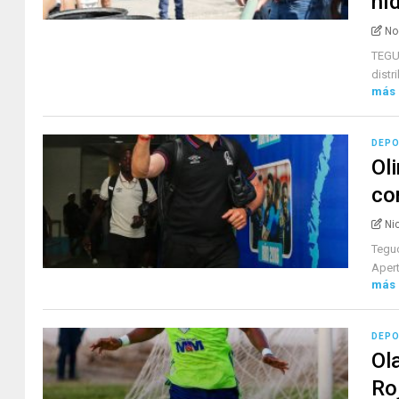
hí
No
TEGUC
distr
más
DEP
Ol
co
Ni
Teguc
Apert
más
DEP
Ol
Ro