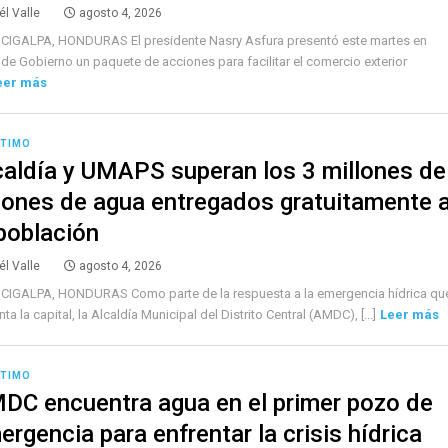
él Valle
agosto 4, 2026
CIGALPA, HONDURAS El presidente Nasry Asfura presentó este martes en
de Gobierno un paquete de acciones para facilitar el comercio exterior
eer más
LTIMO
caldía y UMAPS superan los 3 millones de
lones de agua entregados gratuitamente 
 población
él Valle
agosto 4, 2026
CIGALPA, HONDURAS Como parte de la respuesta a la emergencia hídrica qu
nta la capital, la Alcaldía Municipal del Distrito Central (AMDC), [...]
Leer más
LTIMO
DC encuentra agua en el primer pozo de
ergencia para enfrentar la crisis hídrica