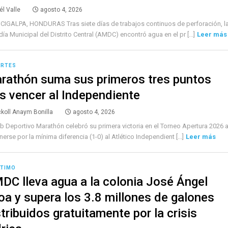
él Valle
agosto 4, 2026
IGALPA, HONDURAS Tras siete días de trabajos continuos de perforación, l
día Municipal del Distrito Central (AMDC) encontró agua en el pr [...]
Leer más
ORTES
rathón suma sus primeros tres puntos
as vencer al Independiente
ckoll Anaym Bonilla
agosto 4, 2026
ub Deportivo Marathón celebró su primera victoria en el Torneo Apertura 2026 a
erse por la mínima diferencia (1-0) al Atlético Independient [...]
Leer más
LTIMO
DC lleva agua a la colonia José Ángel
loa y supera los 3.8 millones de galones
stribuidos gratuitamente por la crisis