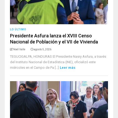
LO ÚLTIMO
Presidente Asfura lanza el XVIII Censo
Nacional de Población y el VII de Vivienda
Noél Valle
agosto 5, 2026
TEGUCIGALPA, HONDURAS El Presidente Nasry Asfura, a través
del Instituto Nacional de Estadística (INE), oficializó este
miércoles en el Campo de Pa [...]
Leer más