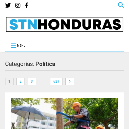
MENU
Categorías:
Política
…
1
2
3
629