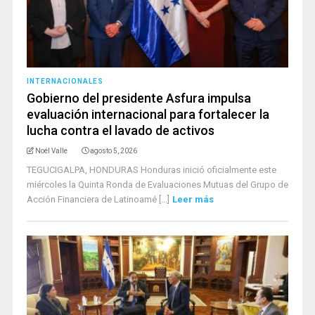
INTERNACIONALES
Gobierno del presidente Asfura impulsa
evaluación internacional para fortalecer la
lucha contra el lavado de activos
Noél Valle
agosto 5, 2026
TEGUCIGALPA, HONDURAS Honduras inició oficialmente este
miércoles la Quinta Ronda de Evaluaciones Mutuas del Grupo de
Acción Financiera de Latinoamé [...]
Leer más