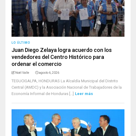
LO ÚLTIMO
Juan Diego Zelaya logra acuerdo con los
vendedores del Centro Histórico para
ordenar el comercio
Noél Valle
agosto 6, 2026
TEGUCIGALPA, HONDURAS La Alcaldía Municipal del Distrito
Central (AMDC) y la Asociación Nacional de Trabajadores de la
Economía Informal de Honduras [...]
Leer más