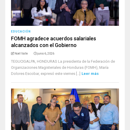
EDUCACIÓN
FOMH agradece acuerdos salariales
alcanzados con el Gobierno
Noél Valle
junio 6, 2026
TEGUCIGALPA, HONDURAS La presidenta de la Federación de
Organizaciones Magisteriales de Honduras (FOMH), María
Dolores Escobar, expresó este viernes [...]
Leer más