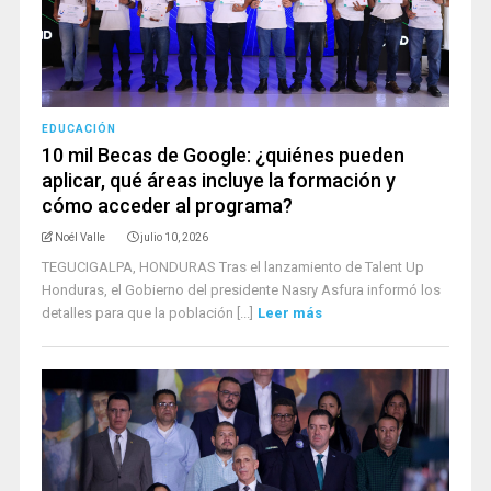
EDUCACIÓN
10 mil Becas de Google: ¿quiénes pueden
aplicar, qué áreas incluye la formación y
cómo acceder al programa?
Noél Valle
julio 10, 2026
TEGUCIGALPA, HONDURAS Tras el lanzamiento de Talent Up
Honduras, el Gobierno del presidente Nasry Asfura informó los
detalles para que la población [...]
Leer más