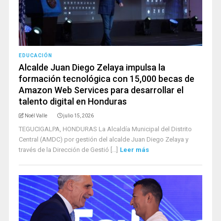
EDUCACIÓN
Alcalde Juan Diego Zelaya impulsa la
formación tecnológica con 15,000 becas de
Amazon Web Services para desarrollar el
talento digital en Honduras
Noél Valle
julio 15, 2026
TEGUCIGALPA, HONDURAS La Alcaldía Municipal del Distrito
Central (AMDC) por gestión del alcalde Juan Diego Zelaya y
través de la Dirección de Gestió [...]
Leer más