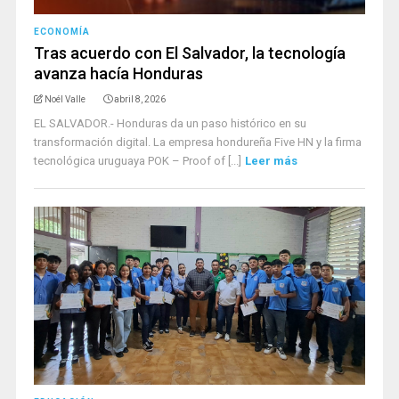
ECONOMÍA
Tras acuerdo con El Salvador, la tecnología
avanza hacía Honduras
Noél Valle
abril 8, 2026
EL SALVADOR.- Honduras da un paso histórico en su
transformación digital. La empresa hondureña Five HN y la firma
tecnológica uruguaya POK – Proof of [...]
Leer más