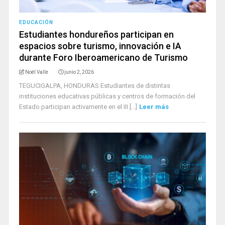
EDUCACIÓN
Estudiantes hondureños participan en
espacios sobre turismo, innovación e IA
durante Foro Iberoamericano de Turismo
Noél Valle
junio 2, 2026
TEGUCIGALPA, HONDURAS Estudiantes de distintas
instituciones educativas públicas y centros de formación del
Estado participan activamente en el III [...]
Leer más