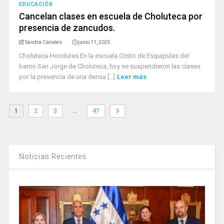
EDUCACIÓN
Cancelan clases en escuela de Choluteca por
presencia de zancudos.
Sandra Canales
junio 11, 2025
Choluteca-Honduras.En la escuela Cristo de Esquipulas del
barrio San Jorge de Choluteca, hoy se suspendieron las clases
por la presencia de una densa [...]
Leer más
…
1
2
3
47
Noticias Recientes