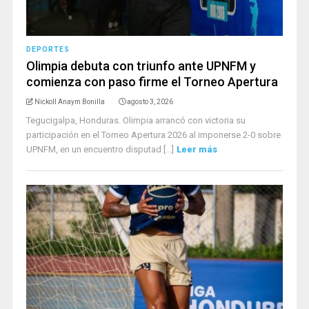
DEPORTES
Olimpia debuta con triunfo ante UPNFM y
comienza con paso firme el Torneo Apertura
Nickoll Anaym Bonilla
agosto 3, 2026
Tegucigalpa, Honduras. Olimpia arrancó con victoria su
participación en el Torneo Apertura 2026 al imponerse 2-0 sobre
UPNFM, en un encuentro disputad [...]
Leer más