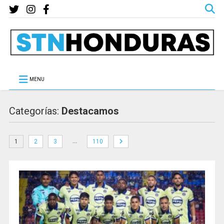
MENU
Categorías:
Destacamos
…
1
2
3
110