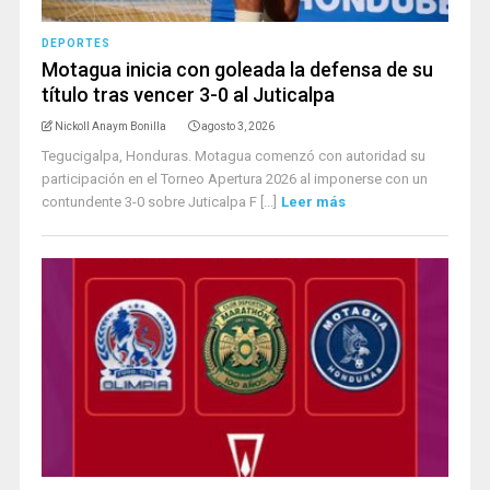
DEPORTES
Motagua inicia con goleada la defensa de su
título tras vencer 3-0 al Juticalpa
Nickoll Anaym Bonilla
agosto 3, 2026
Tegucigalpa, Honduras. Motagua comenzó con autoridad su
participación en el Torneo Apertura 2026 al imponerse con un
contundente 3-0 sobre Juticalpa F [...]
Leer más