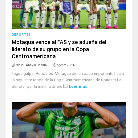
DEPORTES
Motagua vence al FAS y se adueña del
liderato de su grupo en la Copa
Centroamericana
Nickoll Anaym Bonilla
agosto 7, 2026
Tegucigalpa, Honduras. Motagua dio un paso importante hacia
la siguiente ronda de la Copa Centroamericana de Concacaf al
derrotar por la mínima difere [...]
Leer más