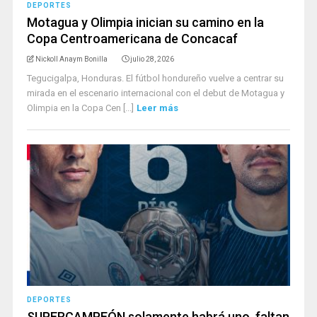
DEPORTES
Motagua y Olimpia inician su camino en la
Copa Centroamericana de Concacaf
Nickoll Anaym Bonilla
julio 28, 2026
Tegucigalpa, Honduras. El fútbol hondureño vuelve a centrar su
mirada en el escenario internacional con el debut de Motagua y
Olimpia en la Copa Cen [...]
Leer más
DEPORTES
SUPERCAMPEÓN solamente habrá uno, faltan