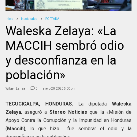
Inicio
Nacionales
PORTADA
Waleska Zelaya: «La
MACCIH sembró odio
y desconfianza en la
población»
Wilgen Lanza
0
enero 20, 2020 5:00 pm
TEGUCIGALPA, HONDURAS.
La diputada
Waleska
Zelaya
, aseguró a
Stereo Noticias
que la «Misión de
Apoyo Contra la Corrupción y la Impunidad en Honduras
(
Maccih)
, lo que hizo fue sembrar el odio y la
desconfianza en la población».