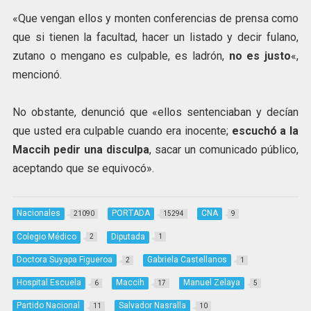
«Que vengan ellos y monten conferencias de prensa como
que si tienen la facultad, hacer un listado y decir fulano,
zutano o mengano es culpable, es ladrón,
no es justo
«,
mencionó.
No obstante, denunció que «ellos sentenciaban y decían
que usted era culpable cuando era inocente;
escuchó a la
Maccih pedir una disculpa
, sacar un comunicado público,
aceptando que se equivocó».
Nacionales
PORTADA
CNA
21090
15294
9
Colegio Médico
Diputada
2
1
Doctora Suyapa Figueroa
Gabriela Castellanos
2
1
Hospital Escuela
Maccih
Manuel Zelaya
6
17
5
Partido Nacional
Salvador Nasralla
11
10