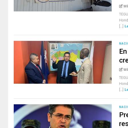
Wi
TEGU
Hondu
[...]
L
NACI
En
cr
Wi
TEGUC
Hondu
[...]
L
NACI
Pr
re