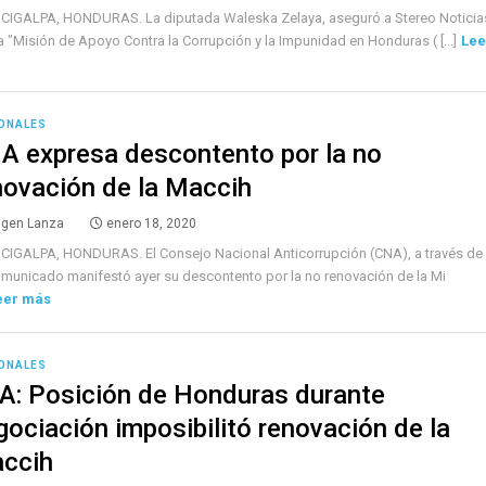
CIGALPA, HONDURAS. La diputada Waleska Zelaya, aseguró a Stereo Noticia
a "Misión de Apoyo Contra la Corrupción y la Impunidad en Honduras ( [...]
Lee
ONALES
A expresa descontento por la no
novación de la Maccih
lgen Lanza
enero 18, 2020
CIGALPA, HONDURAS. El Consejo Nacional Anticorrupción (CNA), a través de
municado manifestó ayer su descontento por la no renovación de la Mi
eer más
ONALES
A: Posición de Honduras durante
gociación imposibilitó renovación de la
ccih