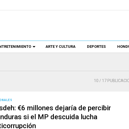
NTRETENIMIENTO
ARTE Y CULTURA
DEPORTES
HONDU
10
/ 17 PUBLICACI
ONALES
sdeh: €6 millones dejaría de percibir
nduras si el MP descuida lucha
ticorrupción