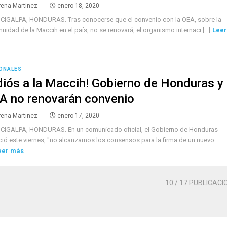
rena Martinez
enero 18, 2020
CIGALPA, HONDURAS. Tras conocerse que el convenio con la OEA, sobre la
nuidad de la Maccih en el país, no se renovará, el organismo internaci [...]
Leer
ONALES
diós a la Maccih! Gobierno de Honduras y
A no renovarán convenio
rena Martinez
enero 17, 2020
CIGALPA, HONDURAS. En un comunicado oficial, el Gobierno de Honduras
ió este viernes, "no alcanzamos los consensos para la firma de un nuevo
eer más
10
/ 17 PUBLICACI