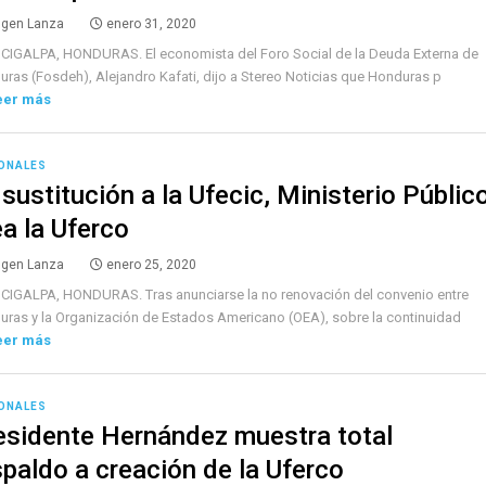
lgen Lanza
enero 31, 2020
CIGALPA, HONDURAS. El economista del Foro Social de la Deuda Externa de
ras (Fosdeh), Alejandro Kafati, dijo a Stereo Noticias que Honduras p
eer más
ONALES
 sustitución a la Ufecic, Ministerio Públic
ea la Uferco
lgen Lanza
enero 25, 2020
IGALPA, HONDURAS. Tras anunciarse la no renovación del convenio entre
ras y la Organización de Estados Americano (OEA), sobre la continuidad
eer más
ONALES
esidente Hernández muestra total
spaldo a creación de la Uferco