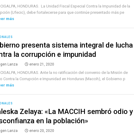
CIGALPA, HONDURAS. La Unidad Fiscal Especial Contra la Impunidad de la
pción (Ufecic), debe fortalecerse para que continúe presentado más pe
eer más
ONALES
bierno presenta sistema integral de lucha
ntra la corrupción e impunidad
lgen Lanza
enero 21, 2020
IGALPA, HONDURAS. Ante la no ratificación del convenio de la Misión de
 Contra la Corrupción e Impunidad en Honduras (Maccih), el Gobierno p
eer más
ONALES
leska Zelaya: «La MACCIH sembró odio y
sconfianza en la población»
lgen Lanza
enero 20, 2020