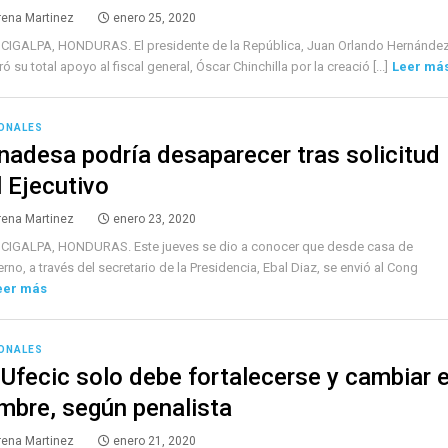
rena Martinez
enero 25, 2020
CIGALPA, HONDURAS. El presidente de la República, Juan Orlando Hernández
ó su total apoyo al fiscal general, Óscar Chinchilla por la creació [...]
Leer má
ONALES
nadesa podría desaparecer tras solicitud
l Ejecutivo
rena Martinez
enero 23, 2020
CIGALPA, HONDURAS. Este jueves se dio a conocer que desde casa de
rno, a través del secretario de la Presidencia, Ebal Diaz, se envió al Cong
eer más
ONALES
 Ufecic solo debe fortalecerse y cambiar e
mbre, según penalista
rena Martinez
enero 21, 2020