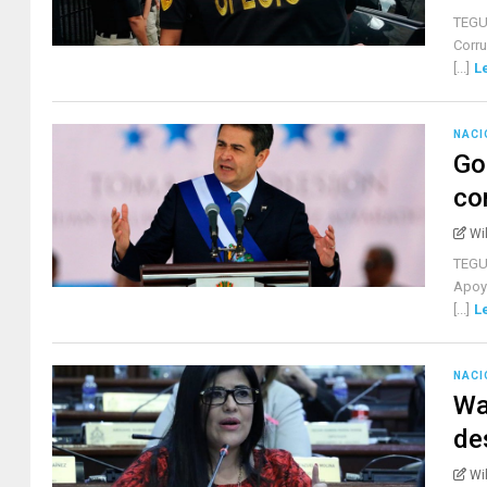
TEGU
Corru
[...]
L
NACI
Go
co
Wi
TEGUC
Apoyo
[...]
L
NACI
Wa
de
Wi