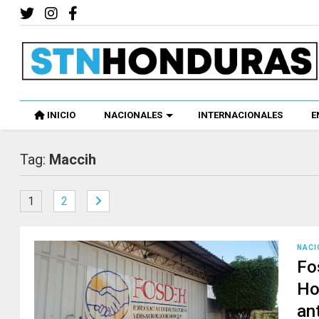
INICIO
NACIONALES
INTERNACIONALES
E
Tag:
Maccih
1
2
NACI
Fo
Ho
an