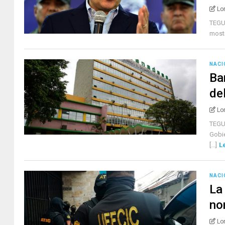
Lo
TEGU
mostr
NACI
Ba
de
Lo
TEGU
Gobie
[...]
L
NACI
La
no
Lo