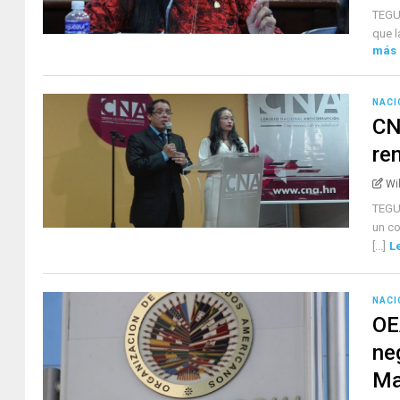
TEGU
que l
más
NACI
CN
re
Wi
TEGU
un co
[...]
L
NACI
OE
ne
Ma