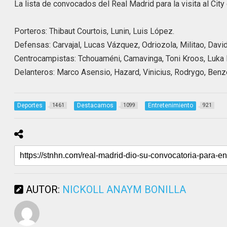
La lista de convocados del Real Madrid para la visita al City
Porteros: Thibaut Courtois, Lunin, Luis López.
Defensas: Carvajal, Lucas Vázquez, Odriozola, Militao, Davi
Centrocampistas: Tchouaméni, Camavinga, Toni Kroos, Luka 
Delanteros: Marco Asensio, Hazard, Vinicius, Rodrygo, Ben
Deportes
Destacamos
Entretenimiento
1461
1099
921
AUTOR:
NICKOLL ANAYM BONILLA