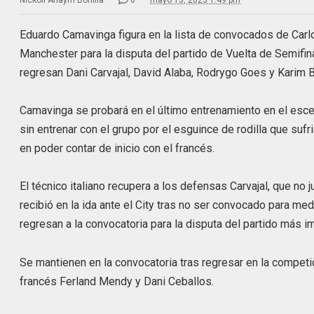
Nickoll Anaym Bonilla
0
mayo 15, 2023 1:49 pm
Eduardo Camavinga figura en la lista de convocados de Carlo 
Manchester para la disputa del partido de Vuelta de Semifin
regresan Dani Carvajal, David Alaba, Rodrygo Goes y Karim
Camavinga se probará en el último entrenamiento en el escen
sin entrenar con el grupo por el esguince de rodilla que sufr
en poder contar de inicio con el francés.
El técnico italiano recupera a los defensas Carvajal, que no
recibió en la ida ante el City tras no ser convocado para m
regresan a la convocatoria para la disputa del partido más i
Se mantienen en la convocatoria tras regresar en la competi
francés Ferland Mendy y Dani Ceballos.