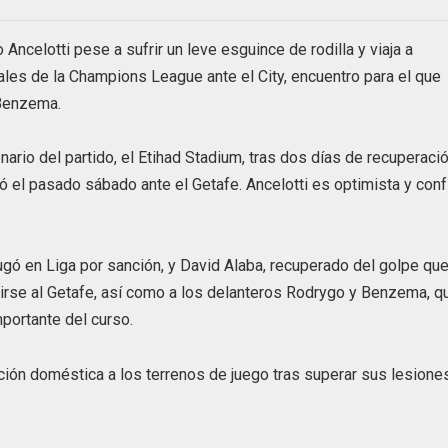
Ancelotti pese a sufrir un leve esguince de rodilla y viaja a
ales de la Champions League ante el City, encuentro para el que
 Benzema.
ario del partido, el Etihad Stadium, tras dos días de recuperaci
ió el pasado sábado ante el Getafe. Ancelotti es optimista y conf
 jugó en Liga por sanción, y David Alaba, recuperado del golpe qu
edirse al Getafe, así como a los delanteros Rodrygo y Benzema, q
mportante del curso.
ción doméstica a los terrenos de juego tras superar sus lesiones