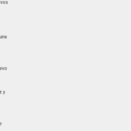
ivos
 una
levo
z y
e