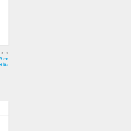
ores
9 en
uela»