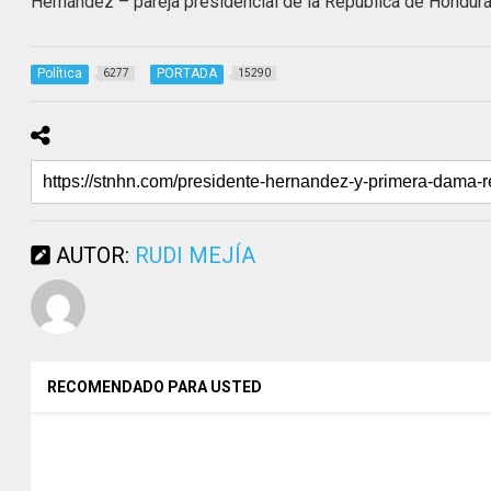
Hernández – pareja presidencial de la República de Honduras
Política
PORTADA
6277
15290
AUTOR:
RUDI MEJÍA
RECOMENDADO PARA USTED