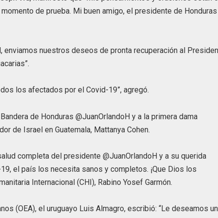
 momento de prueba. Mi buen amigo, el presidente de Honduras
ael, enviamos nuestros deseos de pronta recuperación al Preside
acarias”.
odos los afectados por el Covid-19”, agregó.
de Bandera de Honduras @JuanOrlandoH y a la primera dama
dor de Israel en Guatemala, Mattanya Cohen.
salud completa del presidente @JuanOrlandoH y a su querida
9, el país los necesita sanos y completos. ¡Que Dios los
umanitaria Internacional (CHI), Rabino Yosef Garmón.
anos (OEA), el uruguayo Luis Almagro, escribió: “Le deseamos u