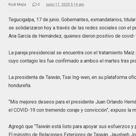
Rudi Mejía
0
junio 17, 2020 5:16 pm
Tegucigalpa, 17 de junio. Gobernantes, exmandatarios, titul
se solidarizaron hoy a través de las redes sociales con el
Ana García de Hernández, quienes dieron positivo de covid-
La pareja presidencial se encuentra con el tratamiento Maíz
cuyo contagio les fue confirmado a ambos el martes tras pr
La presidenta de Taiwán, Tsai Ing-wen, en su plataforma ofici
hondureña.
“Mis mejores deseos para el presidente Juan Orlando Hernán
el COVID-19 con tremendo coraje y convicción”, expuso la m
Agregó que “Taiwán está listo para apoyar sus esfuerzos y p
El ministro de Relaciones Exteriores de Taiwán, Jaushieh 