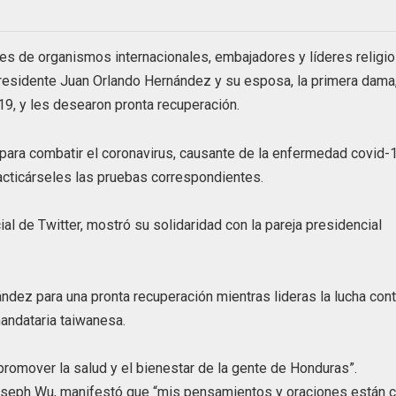
ares de organismos internacionales, embajadores y líderes religi
 presidente Juan Orlando Hernández y su esposa, la primera dama
19, y les desearon pronta recuperación.
 para combatir el coronavirus, causante de la enfermedad covid-
acticárseles las pruebas correspondientes.
al de Twitter, mostró su solidaridad con la pareja presidencial
dez para una pronta recuperación mientras lideras la lucha cont
andataria taiwanesa.
romover la salud y el bienestar de la gente de Honduras”.
Joseph Wu, manifestó que “mis pensamientos y oraciones están 