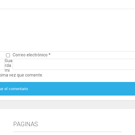
Correo electrónico
*
Gua
rda
mi
óxima vez que comente.
PAGINAS