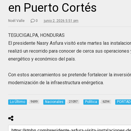
en Puerto Cortés
Noél Valle
0
junio 2, 2026 5:51 pm
TEGUCIGALPA, HONDURAS
El presidente Nasry Asfura visitó este martes las instalaci
realizó un recorrido para conocer de cerca sus operaciones 
energético y económico del país.
Con estos acercamientos se pretende fortalecer la inversió
modernización de la infraestructura enérgetica.
Lo Último
Nacionales
Política
PORTAD
9699
21097
6294