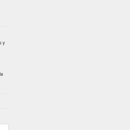
s y
la