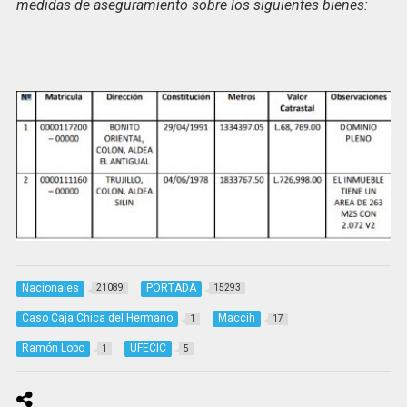
medidas de aseguramiento sobre los siguientes bienes:
Nacionales
PORTADA
21089
15293
Caso Caja Chica del Hermano
Maccih
1
17
Ramón Lobo
UFECIC
1
5