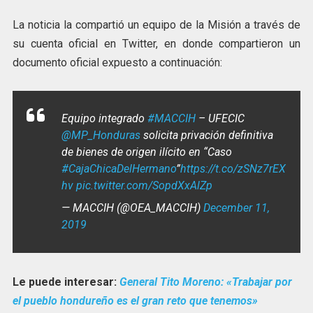
La noticia la compartió un equipo de la Misión a través de
su cuenta oficial en Twitter, en donde compartieron un
documento oficial expuesto a continuación:
Equipo integrado
#MACCIH
– UFECIC
@MP_Honduras
solicita privación definitiva
de bienes de origen ilícito en “Caso
#CajaChicaDelHermano
”
https://t.co/zSNz7rEX
hv
pic.twitter.com/SopdXxAlZp
— MACCIH (@OEA_MACCIH)
December 11,
2019
Le puede interesar:
General Tito Moreno: «Trabajar por
el pueblo hondureño es el gran reto que tenemos»