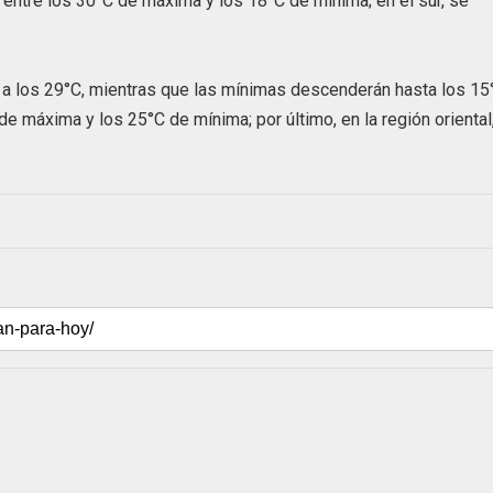
 entre los 30°C de máxima y los 18°C de mínima; en el sur, se
n a los 29°C, mientras que las mínimas descenderán hasta los 15
de máxima y los 25°C de mínima; por último, en la región oriental