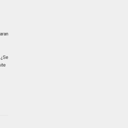
daran
. ¿Se
ite