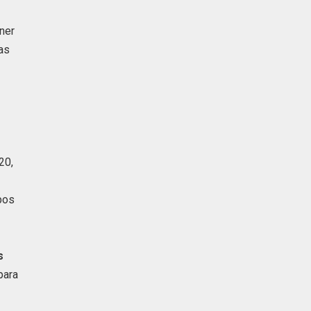
ner
as
20,
pos
s
para