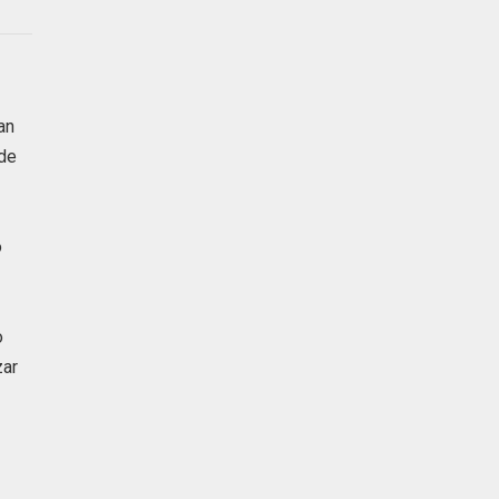
an
 de
o
o
zar