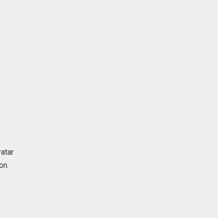
atar
on.