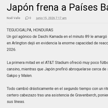
Japón frena a Países Ba
Noél Valle
0
junio 15, 2026 7:17 am
TEGUCIGALPA, HONDURAS
Un gol agónico de Daichi Kamada en el minuto 89 le amargó 
en Arlington dejó en evidencia la enorme capacidad de reac
2026.
La primera mitad en el AT&T Stadium ofreció muy poco fútbol
cansino, mientras que Japón prefirió abroquelarse cerca de 
Gakpo y Malen.
Todo cambió drásticamente en el segundo tiempo con un ritmo
certero cabezazo tras una asistencia de Gravenberch, ponien
sus líneas.