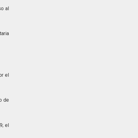
so al
.
aria
or el
to de
; el