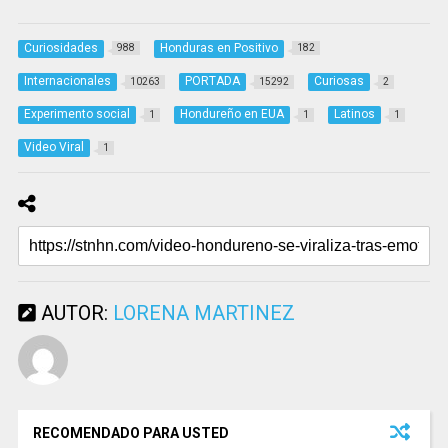
Curiosidades
Honduras en Positivo
988
182
Internacionales
PORTADA
Curiosas
10263
15292
2
Experimento social
Hondureño en EUA
Latinos
1
1
1
Video Viral
1
AUTOR:
LORENA MARTINEZ
RECOMENDADO PARA USTED