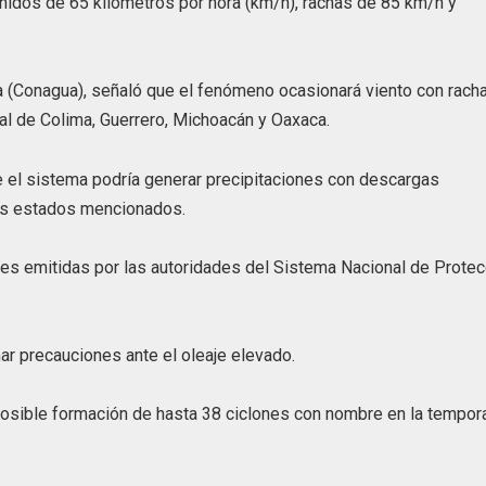
idos de 65 kilómetros por hora (km/h), rachas de 85 km/h y
a (Conagua), señaló que el fenómeno ocasionará viento con rach
oral de Colima, Guerrero, Michoacán y Oaxaca.
 el sistema podría generar precipitaciones con descargas
los estados mencionados.
nes emitidas por las autoridades del Sistema Nacional de Protec
ar precauciones ante el oleaje elevado.
posible formación de hasta 38 ciclones con nombre en la tempor