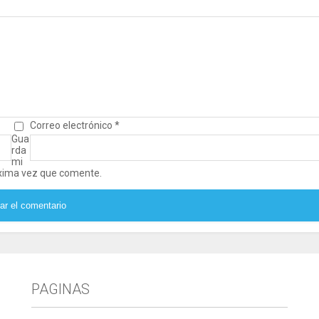
Correo electrónico
*
Gua
rda
mi
óxima vez que comente.
PAGINAS