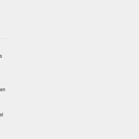
as
 en
al