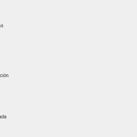
as
ción
ada