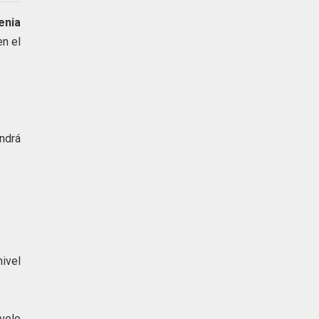
enia
en el
ndrá
nivel
velo