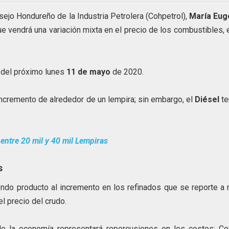
nsejo Hondureño de la Industria Petrolera (Cohpetrol),
María Eug
e vendrá una variación mixta en el precio de los combustibles, 
r del próximo lunes
11 de mayo
de 2020.
incremento de alrededor de un lempira; sin embargo, el
Diésel
te
entre 20 mil y 40 mil Lempiras
s
ndo producto al incremento en los refinados que se reporte a 
el precio del crudo.
a de la economía representará repercusiones en los costos; Co