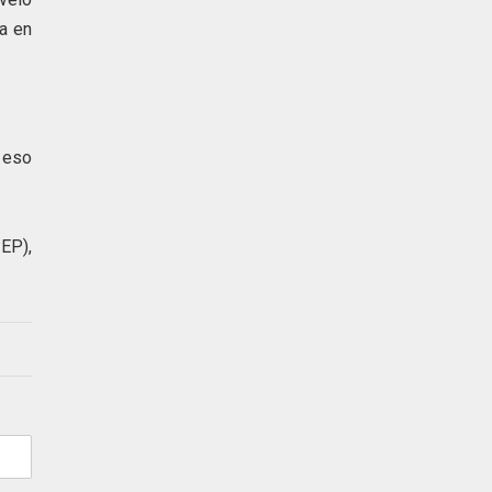
a en
 eso
EP),