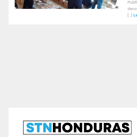
PUERT
decom
[...]
L