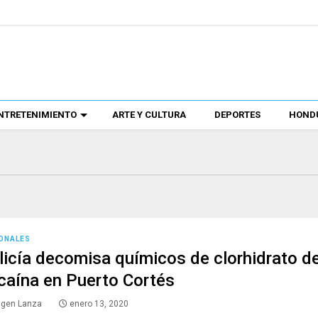
NTRETENIMIENTO
ARTE Y CULTURA
DEPORTES
HONDU
ONALES
licía decomisa químicos de clorhidrato d
caína en Puerto Cortés
lgen Lanza
enero 13, 2020