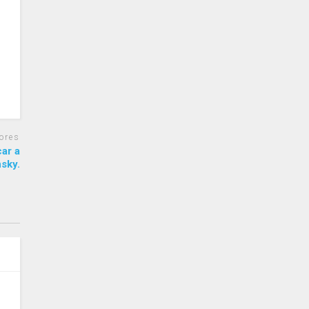
ores
ar a
sky.