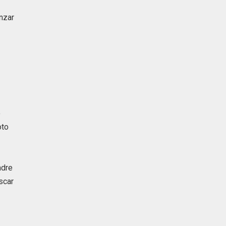
anzar
o
oto
adre
scar