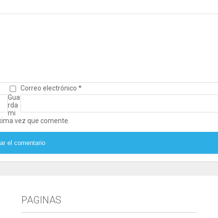
Correo electrónico
*
Gua
rda
mi
óxima vez que comente.
PAGINAS