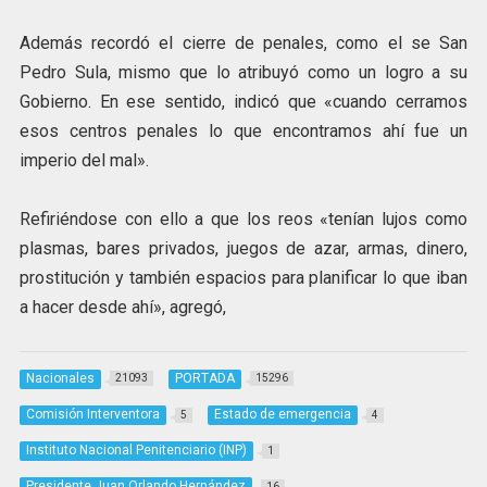
Además recordó el cierre de penales, como el se San
Pedro Sula, mismo que lo atribuyó como un logro a su
Gobierno. En ese sentido, indicó que «cuando cerramos
esos centros penales lo que encontramos ahí fue un
imperio del mal».
Refiriéndose con ello a que los reos «tenían lujos como
plasmas, bares privados, juegos de azar, armas, dinero,
prostitución y también espacios para planificar lo que iban
a hacer desde ahí», agregó,
Nacionales
PORTADA
21093
15296
Comisión Interventora
Estado de emergencia
5
4
Instituto Nacional Penitenciario (INP)
1
Presidente Juan Orlando Hernández
16