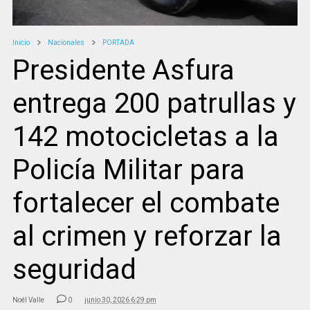
Inicio
Nacionales
PORTADA
Presidente Asfura
entrega 200 patrullas y
142 motocicletas a la
Policía Militar para
fortalecer el combate
al crimen y reforzar la
seguridad
Noél Valle
0
junio 30, 2026 6:29 pm