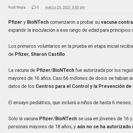
Rudi Mejía
0
marzo 25, 2021 3:05 pm
Pfizer
y
BioNTech
comenzaron a probar su
vacuna contra
expandir la inoculación a ese rango de edad para principios
Los primeros voluntarios en la prueba en etapa inicial recib
de
Pfizer
,
Sharon Castillo
.
La vacuna de
Pfizer
/
BioNTech
fue autorizada por los regu
mayores de 16 años. Casi 66 millones de dosis se habían ad
datos de los
Centros para el Control y la Prevención d
El ensayo pediátrico, que incluirá a niños de hasta 6 meses
Solo la vacuna
Pfizer
/
BioNTech
se usa en jóvenes de 16 
personas mayores de 18 años, y
aún no se ha autorizado