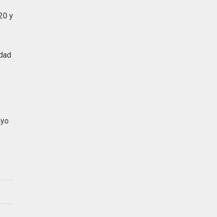
20 y
idad
ayo