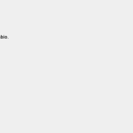
bio.
a