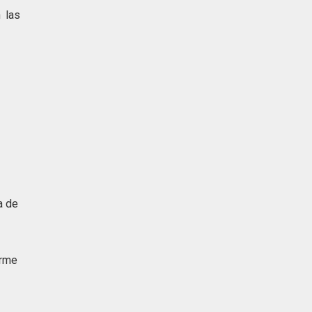
 las
o
a
a de
arme