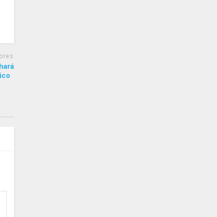
ores
hará
trico