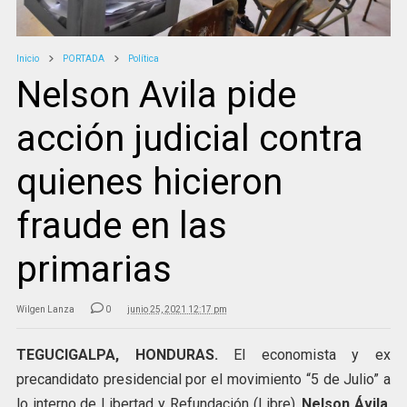
Inicio
PORTADA
Política
Nelson Avila pide
acción judicial contra
quienes hicieron
fraude en las
primarias
Wilgen Lanza
0
junio 25, 2021 12:17 pm
TEGUCIGALPA, HONDURAS.
El economista y ex
precandidato presidencial por el movimiento “5 de Julio” a
lo interno de Libertad y Refundación (Libre),
Nelson Ávila
,