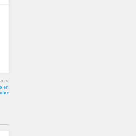
ores
go en
iales