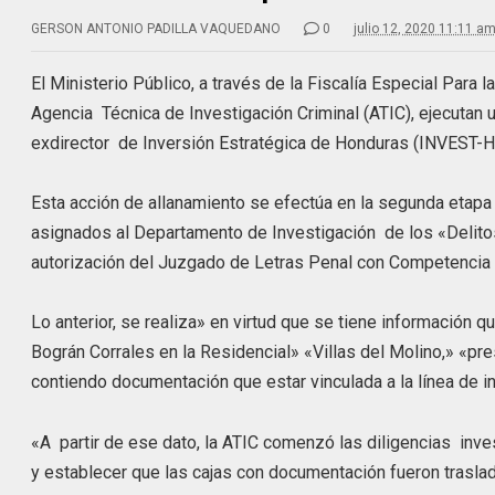
GERSON ANTONIO PADILLA VAQUEDANO
0
julio 12, 2020 11:11 a
El Ministerio Público, a través de la Fiscalía Especial Para
Agencia Técnica de Investigación Criminal (ATIC), ejecutan
exdirector de Inversión Estratégica de Honduras (INVEST-H
Esta acción de allanamiento se efectúa en la segunda etapa 
asignados al Departamento de Investigación de los «Delitos 
autorización del Juzgado de Letras Penal con Competencia Te
Lo anterior, se realiza» en virtud que se tiene información q
Bográn Corrales en la Residencial» «Villas del Molino,» «p
contiendo documentación que estar vinculada a la línea de i
«A partir de ese dato, la ATIC comenzó las diligencias inves
y establecer que las cajas con documentación fueron traslad