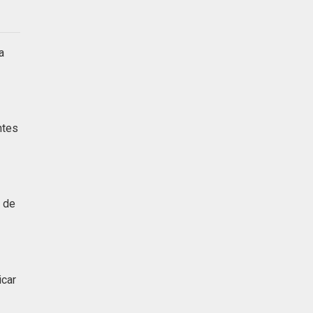
a
ntes
a de
icar