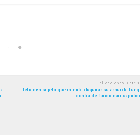
Publicaciones Anteri
s
Detienen sujeto que intentó disparar su arma de fue
n
contra de funcionarios polic