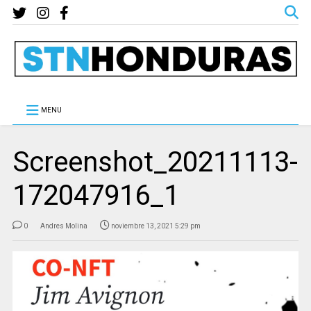
MENU
Screenshot_20211113-
172047916_1
0
Andres Molina
noviembre 13, 2021 5:29 pm