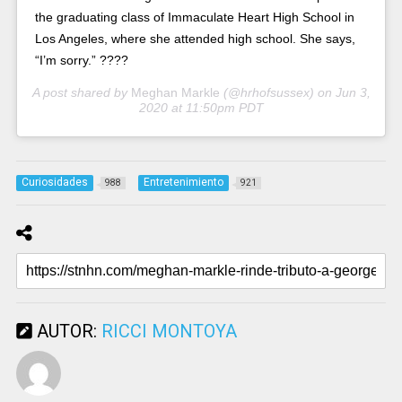
the graduating class of Immaculate Heart High School in
Los Angeles, where she attended high school. She says,
“I’m sorry.” ????
A post shared by
Meghan Markle
(@hrhofsussex) on
Jun 3,
2020 at 11:50pm PDT
Curiosidades
Entretenimiento
988
921
AUTOR:
RICCI MONTOYA