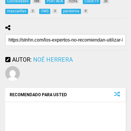
Curiosidades
PORTADA
Covid-19
988
15296
34
mascarillas
OMS
pandemia
2
3
9
AUTOR:
NOÉ HERRERA
RECOMENDADO PARA USTED