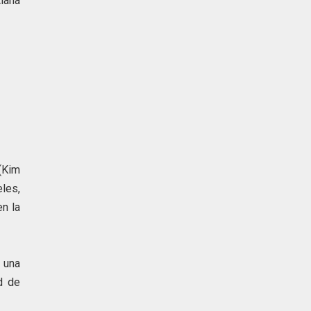
lana
(Kim
eles,
n la
 una
d de
er.