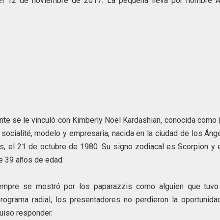
 el 12 de noviembre de 2017. La pequeña lleva por nombre A
te se le vinculó con Kimberly Noel Kardashian, conocida como 
a socialité, modelo y empresaria, nacida en la ciudad de los Áng
, el 21 de octubre de 1980. Su signo zodiacal es Scorpion y e
ne 39 años de edad.
empre se mostró por los paparazzis como alguien que tuvo
programa radial, los presentadores no perdieron la oportunida
e mostró incómoda y no quiso respond