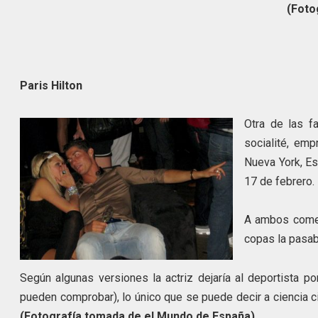
(Foto
Paris Hilton
Otra de las f
socialité, emp
Nueva York, Es
17 de febrero.
A ambos comen
copas la pasab
Según algunas versiones la actriz dejaría al deportista p
pueden comprobar), lo único que se puede de
(Fotografía tomada de el Mundo de España)