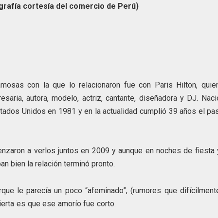
grafía cortesía del comercio de Perú)
amosas con la que lo relacionaron fue con Paris Hilton, quie
resaria, autora, modelo, actriz, cantante, diseñadora y DJ. Nac
tados Unidos en 1981 y en la actualidad cumplió 39 años el pa
zaron a verlos juntos en 2009 y aunque en noches de fiesta 
an bien la relación terminó pronto.
orque le parecía un poco “afeminado”, (rumores que difícilmen
cir a ciencia cierta es que ese amorío fue co