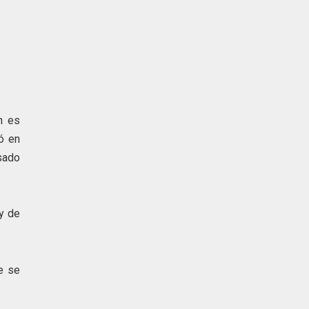
n es
ió en
sado
y de
te se
rto.