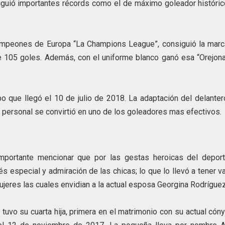
iguió importantes récords como el de máximo goleador históric
mpeones de Europa “La Champions League”, consiguió la marc
e 105 goles. Además, con el uniforme blanco ganó esa “Orejona
ipo que llegó el 10 de julio de 2018. La adaptación del delante
 lo personal se convirtió en uno de los goleadores mas efectivos.
mportante mencionar que por las gestas heroicas del deporti
s especial y admiración de las chicas; lo que lo llevó a tener v
jeres las cuales envidian a la actual esposa Georgina Rodríguez
tuvo su cuarta hija, primera en el matrimonio con su actual cón