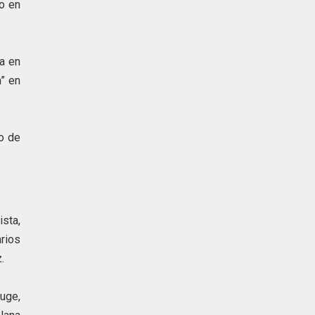
o en
a en
” en
ro de
sta,
arios
.
yuge,