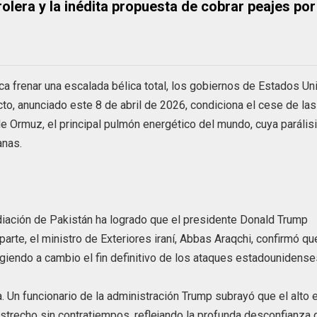
rolera y la inédita propuesta de cobrar peajes por
frenar una escalada bélica total, los gobiernos de Estados Un
cto, anunciado este 8 de abril de 2026, condiciona el cese de las
 de Ormuz, el principal pulmón energético del mundo, cuya parális
anas.
ación de Pakistán ha logrado que el presidente Donald Trump
parte, el ministro de Exteriores iraní, Abbas Araqchi, confirmó qu
exigiendo a cambio el fin definitivo de los ataques estadounidense
. Un funcionario de la administración Trump subrayó que el alto e
strecho sin contratiempos, reflejando la profunda desconfianza 