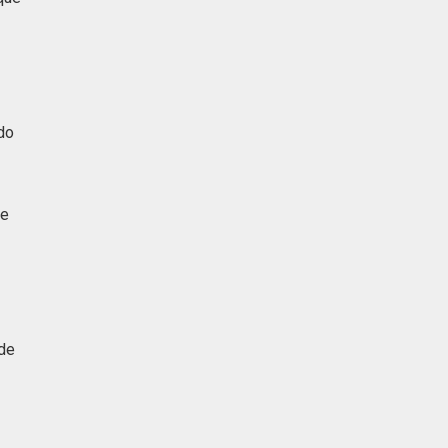
do
 e
 de