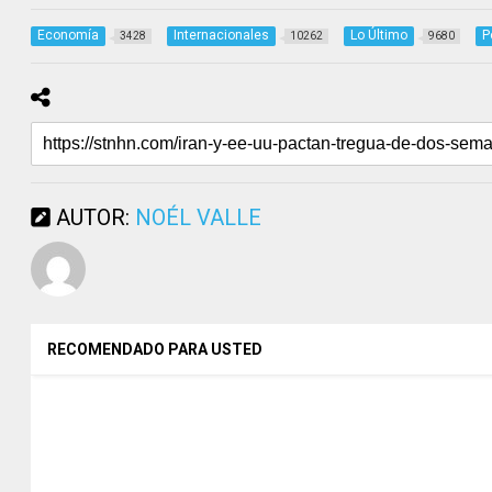
Economía
Internacionales
Lo Último
P
3428
10262
9680
AUTOR:
NOÉL VALLE
RECOMENDADO PARA USTED