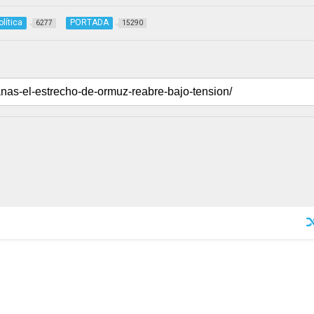
olítica
PORTADA
6277
15290