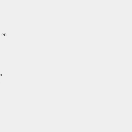
a en
en
e