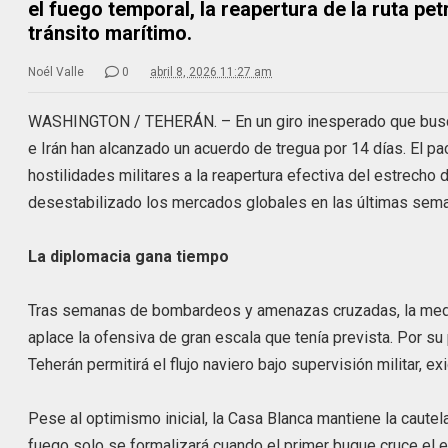
el fuego temporal, la reapertura de la ruta pet
tránsito marítimo.
Noél Valle
0
abril 8, 2026 11:27 am
WASHINGTON / TEHERÁN. – En un giro inesperado que busca 
e Irán han alcanzado un acuerdo de tregua por 14 días. El pa
hostilidades militares a la reapertura efectiva del estrecho
desestabilizado los mercados globales en las últimas sem
La diplomacia gana tiempo
Tras semanas de bombardeos y amenazas cruzadas, la medi
aplace la ofensiva de gran escala que tenía prevista. Por su 
Teherán permitirá el flujo naviero bajo supervisión militar, 
Pese al optimismo inicial, la Casa Blanca mantiene la cautela
fuego solo se formalizará cuando el primer buque cruce el e