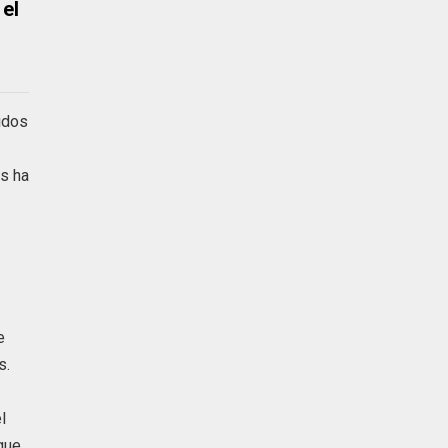
 el
idos
is ha
e
s.
l
que