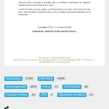
Nacionales
PORTADA
21097
15299
Uncategorized
China
Coronavirus
2873
17
68
Estados Unidos
OPS
Secretaría de Salud
40
5
13