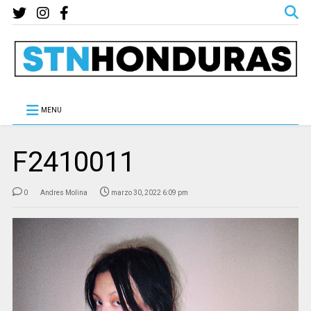
MENU
F2410011
0
Andres Molina
marzo 30, 2022 6:09 pm