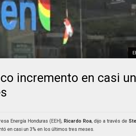
E
co incremento en casi u
es
presa Energía Honduras (EEH),
Ricardo
Roa
, dijo a través de
St
tó en casi un 3% en los últimos tres meses.