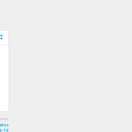
ores
datos
d-19