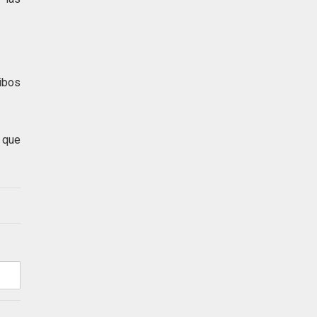
ibos
a que