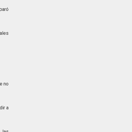
sparó
iales
ue no
ir a
 las