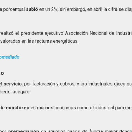
da porcentual
subió
en un 2%; sin embargo, en abril la cifra se di
ealizó el presidente ejecutivo Asociación Nacional de Industr
aloradas en las facturas energéticas.
romediado
eo
el
servicio
, por facturación y cobros; y los industriales dicen q
ierto, aseguró.
 de
monitoreo
en muchos consumos como el industrial para med
 por
premediación
en aquellos casos de fuerza mayor donde