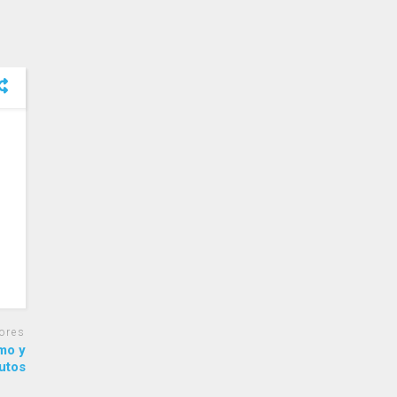
ores
smo y
utos