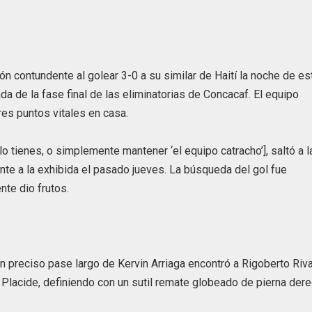
n contundente al golear 3-0 a su similar de Haití la noche de es
ada de la fase final de las eliminatorias de Concacaf. El equipo
es puntos vitales en casa.
o tienes, o simplemente mantener ‘el equipo catracho’], saltó a l
te a la exhibida el pasado jueves. La búsqueda del gol fue
nte dio frutos.
Un preciso pase largo de Kervin Arriaga encontró a Rigoberto Riv
y Placide, definiendo con un sutil remate globeado de pierna der