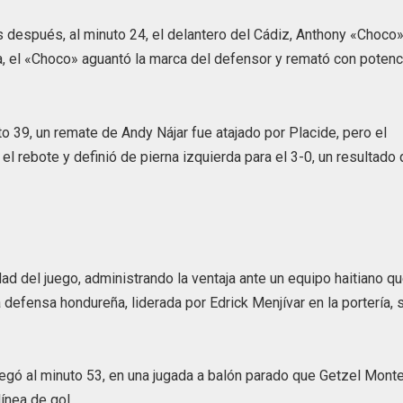
 después, al minuto 24, el delantero del Cádiz, Anthony «Choco
ma, el «Choco» aguantó la marca del defensor y remató con potenc
o 39, un remate de Andy Nájar fue atajado por Placide, pero el
l rebote y definió de pierna izquierda para el 3-0, un resultado
d del juego, administrando la ventaja ante un equipo haitiano q
 defensa hondureña, liderada por Edrick Menjívar en la portería, 
legó al minuto 53, en una jugada a balón parado que Getzel Mont
ínea de gol.