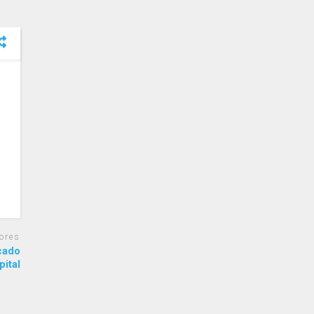
ores
rcado
pital