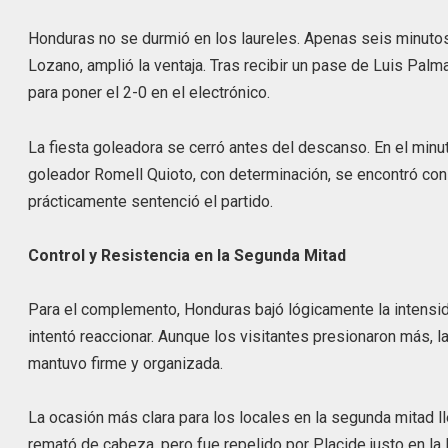
Honduras no se durmió en los laureles. Apenas seis minutos
Lozano, amplió la ventaja. Tras recibir un pase de Luis Pal
para poner el 2-0 en el electrónico.
La fiesta goleadora se cerró antes del descanso. En el minut
goleador Romell Quioto, con determinación, se encontró con e
prácticamente sentenció el partido.
Control y Resistencia en la Segunda Mitad
Para el complemento, Honduras bajó lógicamente la intensida
intentó reaccionar. Aunque los visitantes presionaron más, la
mantuvo firme y organizada.
La ocasión más clara para los locales en la segunda mitad l
remató de cabeza, pero fue repelido por Placide justo en la l