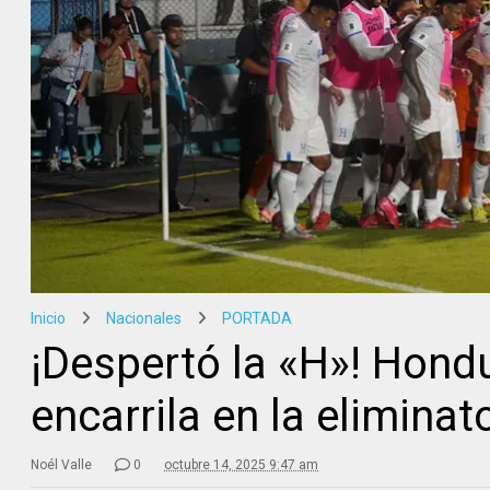
Inicio
Nacionales
PORTADA
¡Despertó la «H»! Hondu
encarrila en la eliminat
Noél Valle
0
octubre 14, 2025 9:47 am