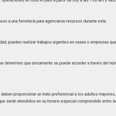
 operaciones en todo el país a partir de hoy a las 7:00 am y has
eso a una ferretería para agenciarse recursos durante esta
dad, pueden realizar trabajos urgentes en casas o empresas qu
se determino que únicamente se puede acceder a través del nú
deben proporcionar un trato preferencial a los adultos mayores,
ue serán atendidos en su horario especial comprendido entre l