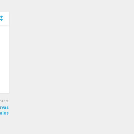
ores
rvas
ales