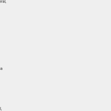
ral,
a
ca
l,