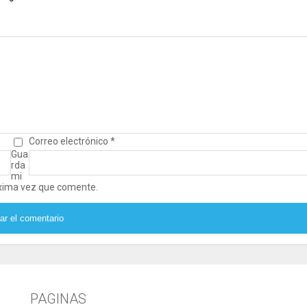
Correo electrónico
*
Gua
rda
mi
óxima vez que comente.
PAGINAS