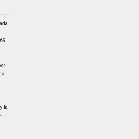
jada
 69
por
nta
y la
el