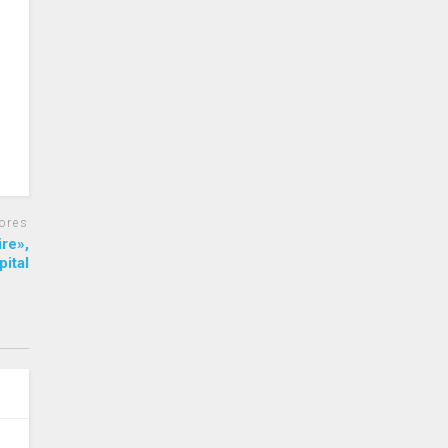
ores
ire»,
pital