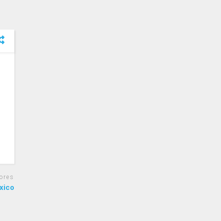
ores
xico