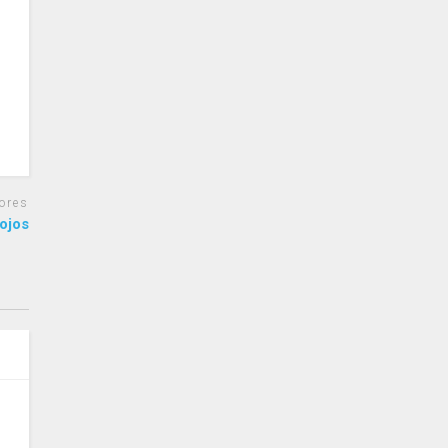
ores
ojos