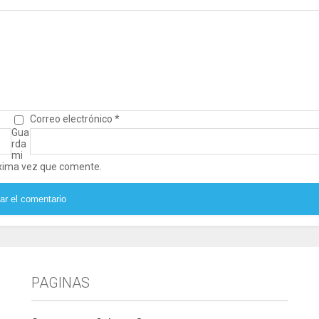
Correo electrónico
*
Gua
rda
mi
óxima vez que comente.
PAGINAS