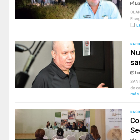
Lo
OLAN
Energ
[...]
L
NACI
Nu
sa
Lo
SAN 
de ca
más
NACI
Co
Se