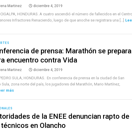
rena Martinez
diciembre 4, 2019
IGALPA, HONDURAS. A cuatro ascendió el número de fallecidos en el Centr
nores Infractores Renaciendo, luego de que anoche se registrara una [...]
Lee
ORTES
nferencia de prensa: Marathón se prepara
ra encuentro contra Vida
rena Martinez
diciembre 4, 2019
PEDRO SULA, HONDURAS. En conferencia de prensa en la ciudad de San
 Sula, zona norte del país, los jugadores del Marathón, Mario Martínez,
eer más
ONALES
toridades de la ENEE denuncian rapto de
 técnicos en Olancho