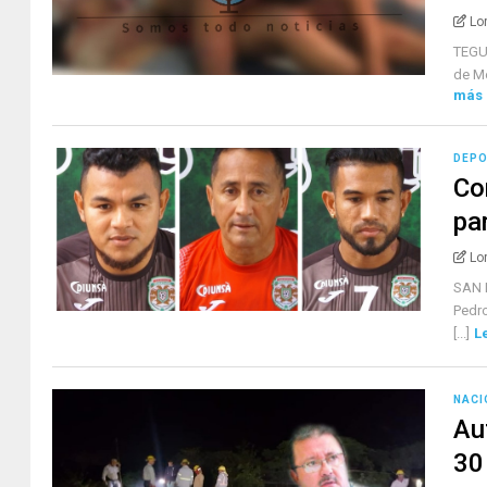
Lo
TEGUC
de Me
más
DEP
Co
pa
Lo
SAN 
Pedro
[...]
L
NACI
Au
30