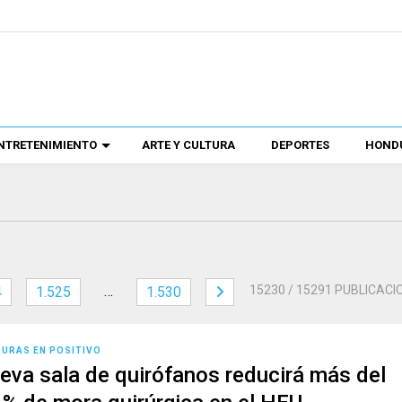
NTRETENIMIENTO
ARTE Y CULTURA
DEPORTES
HONDU
…
15230
/ 15291 PUBLICACI
4
1.525
1.530
URAS EN POSITIVO
eva sala de quirófanos reducirá más del