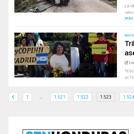
LA PA
vehic
más
NACI
Tr
as
Lo
TEGUC
un Tr
…
1
1.521
1.522
1.523
1.52