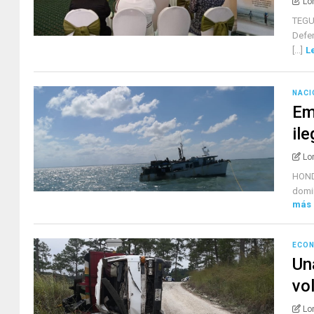
Lo
TEGU
Defen
[...]
L
NACI
Em
il
Lo
HOND
domin
más
ECO
Un
vo
Lo