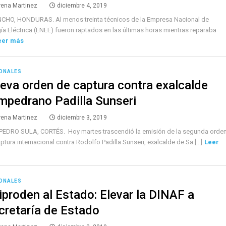
rena Martinez
diciembre 4, 2019
CHO, HONDURAS. Al menos treinta técnicos de la Empresa Nacional de
ía Eléctrica (ENEE) fueron raptados en las últimas horas mientras reparaba
eer más
ONALES
eva orden de captura contra exalcalde
mpedrano Padilla Sunseri
rena Martinez
diciembre 3, 2019
PEDRO SULA, CORTÉS. Hoy martes trascendió la emisión de la segunda orde
ptura internacional contra Rodolfo Padilla Sunseri, exalcalde de Sa [...]
Leer
ONALES
iproden al Estado: Elevar la DINAF a
cretaría de Estado