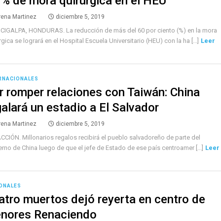
 % de mora quirúrgica en el HEU
rena Martinez
diciembre 5, 2019
CIGALPA, HONDURAS. La reducción de más del 60 por ciento (%) en la mora
rgica se logrará en el Hospital Escuela Universitario (HEU) con la ha [...]
Leer
RNACIONALES
r romper relaciones con Taiwán: China
galará un estadio a El Salvador
rena Martinez
diciembre 5, 2019
CIÓN. Millonarios regalos recibirá el pueblo salvadoreño de parte del
rno de China luego de que el jefe de Estado de ese país centroamer [...]
Leer
ONALES
atro muertos dejó reyerta en centro de
nores Renaciendo