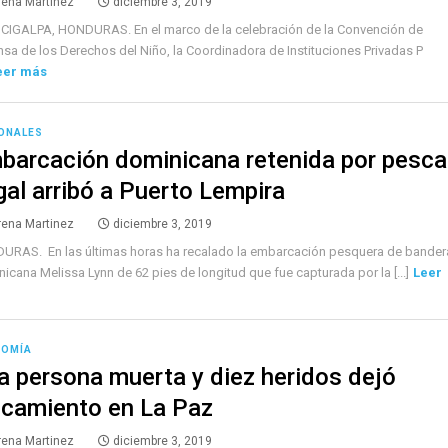
rena Martinez
diciembre 3, 2019
CIGALPA, HONDURAS. En el marco de la celebración de la Convención de
sa de los Derechos del Niño, la Coordinadora de Instituciones Privadas P
eer más
ONALES
barcación dominicana retenida por pesca
egal arribó a Puerto Lempira
rena Martinez
diciembre 3, 2019
URAS. En las últimas horas ha recalado la embarcación pesquera de bander
icana Melissa Lynn de 62 pies de longitud que fue capturada por la [...]
Leer
NOMÍA
a persona muerta y diez heridos dejó
lcamiento en La Paz
rena Martinez
diciembre 3, 2019