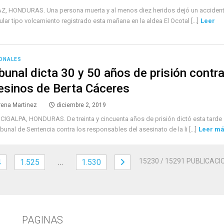
Z, HONDURAS. Una persona muerta y al menos diez heridos dejó un acciden
ular tipo volcamiento registrado esta mañana en la aldea El Ocotal [...]
Leer
ONALES
ibunal dicta 30 y 50 años de prisión contr
esinos de Berta Cáceres
rena Martinez
diciembre 2, 2019
IGALPA, HONDURAS. De treinta y cincuenta años de prisión dictó esta tarde
ibunal de Sentencia contra los responsables del asesinato de la li [...]
Leer m
…
15230
/ 15291 PUBLICACI
4
1.525
1.530
PAGINAS