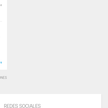
te
a
ás
ONES
REDES SOCIALES