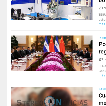
60
Lo
TEGU
quiru
más
INTE
Po
re
Lo
REDAC
Gobie
más
NACI
Cu
me