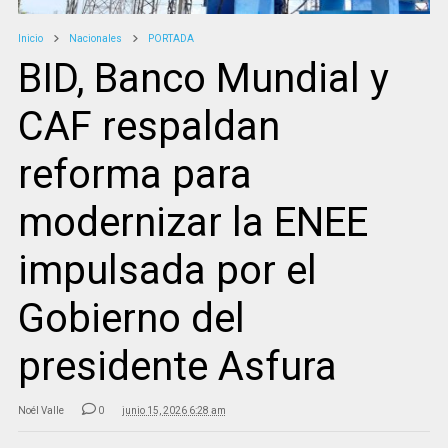
Inicio
Nacionales
PORTADA
BID, Banco Mundial y
CAF respaldan
reforma para
modernizar la ENEE
impulsada por el
Gobierno del
presidente Asfura
Noél Valle
0
junio 15, 2026 6:28 am