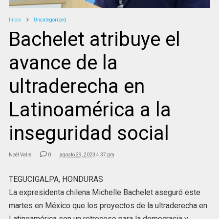
Inicio
Uncategorized
Bachelet atribuye el
avance de la
ultraderecha en
Latinoamérica a la
inseguridad social
Noél Valle
0
agosto 29, 2023 4:37 pm
TEGUCIGALPA, HONDURAS
La expresidenta chilena Michelle Bachelet aseguró este
martes en México que los proyectos de la ultraderecha en
Latinoamérica son un retroceso para la democracia y