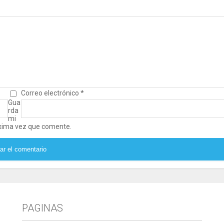
Correo electrónico
*
Gua
rda
mi
óxima vez que comente.
PAGINAS