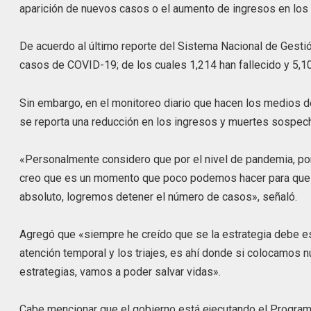
aparición de nuevos casos o el aumento de ingresos en los 
De acuerdo al último reporte del Sistema Nacional de Gestió
casos de COVID-19; de los cuales 1,214 han fallecido y 5,1
Sin embargo, en el monitoreo diario que hacen los medios d
se reporta una reducción en los ingresos y muertes sospe
«Personalmente considero que por el nivel de pandemia, por 
creo que es un momento que poco podemos hacer para que co
absoluto, logremos detener el número de casos», señaló.
Agregó que «siempre he creído que se la estrategia debe esta
atención temporal y los triajes, es ahí donde si colocamo
estrategias, vamos a poder salvar vidas».
Cabe mencionar que el gobierno está ejecutando el Programa