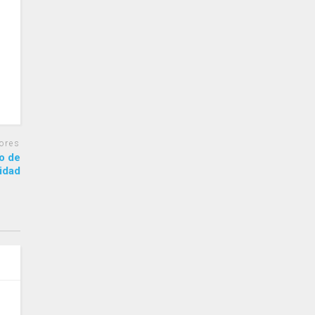
ores
o de
tidad