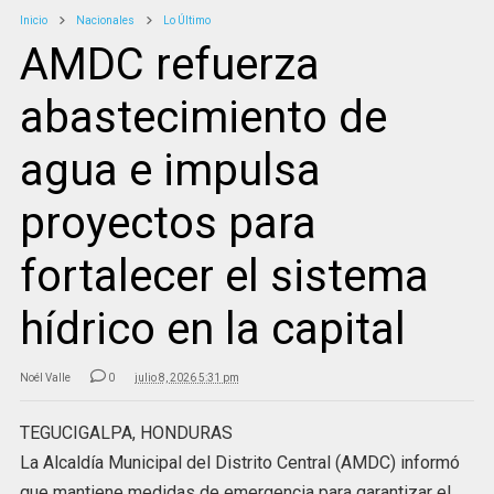
Inicio
Nacionales
Lo Último
AMDC refuerza
abastecimiento de
agua e impulsa
proyectos para
fortalecer el sistema
hídrico en la capital
Noél Valle
0
julio 8, 2026 5:31 pm
TEGUCIGALPA, HONDURAS
La Alcaldía Municipal del Distrito Central (AMDC) informó
que mantiene medidas de emergencia para garantizar el