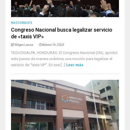
NACIONALES
Congreso Nacional busca legalizar servicio
de «taxis VIP»
Wilgen Lanza
febrero 14, 2020
TEGUCIGALPA, HONDURAS. El Congreso Nacional (CN), aprobó
este jueves de manera unánime, una moción para legalizar el
servicio de “taxis VIP”. En ese [...]
Leer más