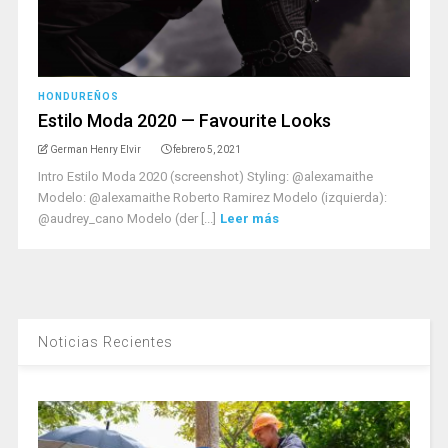
HONDUREÑOS
Estilo Moda 2020 — Favourite Looks
German Henry Elvir
febrero 5, 2021
Intro Estilo Moda 2020 (screenshot) Styling: @alexamaithe
Modelo: @alexamaithe Roberto Ramirez Modelo (izquierda):
@audrey_cano Modelo (der [...]
Leer más
Noticias Recientes