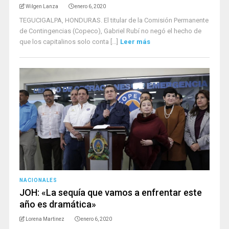
Wilgen Lanza
enero 6, 2020
TEGUCIGALPA, HONDURAS. El titular de la Comisión Permanente
de Contingencias (Copeco), Gabriel Rubí no negó el hecho de
que los capitalinos solo conta [...]
Leer más
NACIONALES
JOH: «La sequía que vamos a enfrentar este
año es dramática»
Lorena Martinez
enero 6, 2020