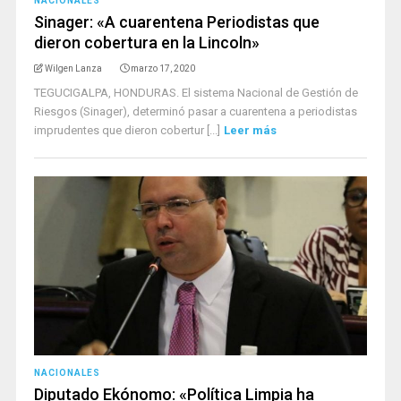
NACIONALES
Sinager: «A cuarentena Periodistas que
dieron cobertura en la Lincoln»
Wilgen Lanza
marzo 17, 2020
TEGUCIGALPA, HONDURAS. El sistema Nacional de Gestión de
Riesgos (Sinager), determinó pasar a cuarentena a periodistas
imprudentes que dieron cobertur [...]
Leer más
NACIONALES
Diputado Ekónomo: «Política Limpia ha